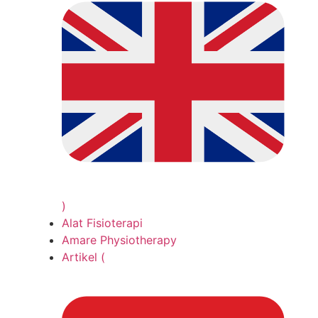
)
Alat Fisioterapi
Amare Physiotherapy
Artikel (